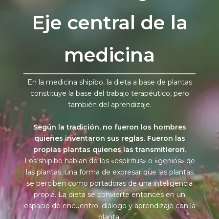
Eje central de la
medicina
En la medicina shipibo, la dieta a base de plantas
constituye la base del trabajo terapéutico, pero
también del aprendizaje.
Según la tradición, no fueron los hombres
quienes inventaron sus reglas. Fueron las
propias plantas quienes las transmitieron
.
Los shipibo hablan de los «espíritus» o «genios» de
las plantas, una forma de expresar que las plantas
se perciben como portadoras de una inteligencia
propia.
La dieta se convierte entonces en un
espacio de encuentro, diálogo y aprendizaje con la
planta.