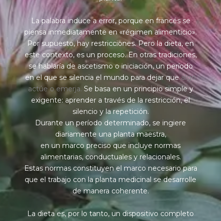
La palabra induce a error, porque en francés se
piensa inmediatamente en «régimen alimenticio».
Por supuesto, hay restricciones. Pero la dieta, en
este contexto, es un proceso. En otras tradiciones,
se hablaría de ascetismo o iniciación, un período
en el que se silencia el mundo para dejar que
algo
actúe o emerja.
Se basa en un principio simple y
exigente: aprender a través de la restricción, el
silencio y la repetición.
Durante un período determinado, se ingiere
diariamente una planta maestra,
en un marco preciso que incluye normas
alimentarias, conductuales y relacionales.
Estas normas constituyen el marco necesario para
que el trabajo con la planta medicinal se desarrolle
de manera coherente.
La dieta es, por lo tanto, un dispositivo completo