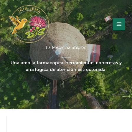
Ir
al
contenido
La Medicina Shipibo
Una amplia farmacopea, herramientas concretas y
una lógica de atención estructurada.