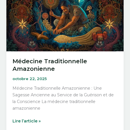
la
guérison
du
corps
et
de
l’esprit
Médecine Traditionnelle
Amazonienne
octobre 22, 2025
Médecine Traditionnelle Amazonienne : Une
Sagesse Ancienne au Service de la Guérison et de
la Conscience La médecine traditionnelle
amazonienne
Médecine
Lire l’article »
Traditionnelle