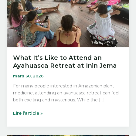
What It’s Like to Attend an
Ayahuasca Retreat at Inin Jema
mars 30, 2026
For many people interested in Amazonian plant
medicine, attending an ayahuasca retreat can feel
both exciting and mysterious. While the […]
What
Lire l’article »
It’s
Like
to