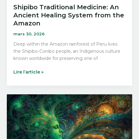
Shipibo Traditional Medicine: An
Ancient Healing System from the
Amazon
mars 30, 2026
Deep within the Amazon rainforest of Peru lives
the Shipibo-Conibo people, an Indigenous culture
known worldwide for preserving one of
Shipibo
Lire l’article »
Traditional
Medicine:
An
Ancient
Healing
System
from
the
Amazon