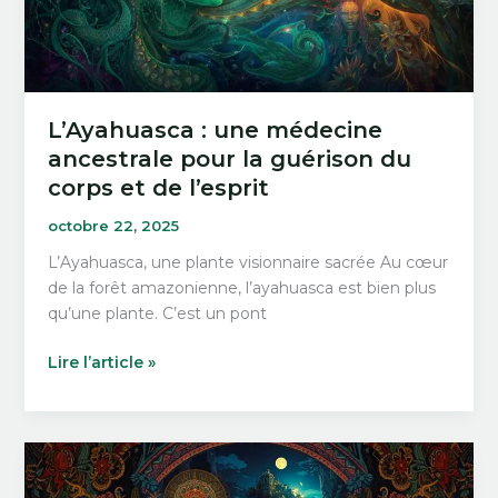
L’Ayahuasca : une médecine
ancestrale pour la guérison du
corps et de l’esprit
octobre 22, 2025
L’Ayahuasca, une plante visionnaire sacrée Au cœur
de la forêt amazonienne, l’ayahuasca est bien plus
qu’une plante. C’est un pont
L’Ayahuasca
Lire l’article »
:
une
médecine
ancestrale
pour