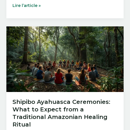
The
Lire l’article »
Benefits
of
Attending
a
Professional
Ayahuasca
Retreat
Guided
by
Experienced
Shamans
Shipibo Ayahuasca Ceremonies:
What to Expect from a
Traditional Amazonian Healing
Ritual