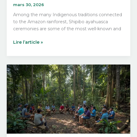
mars 30, 2026
Among the many Indigenous traditions connected
to the Amazon rainforest, Shipibo ayahuasca
ceremonies are some of the most well-known and
Shipibo
Lire l’article »
Ayahuasca
Ceremonies:
What
to
Expect
from
a
Traditional
Amazonian
Healing
Ritual