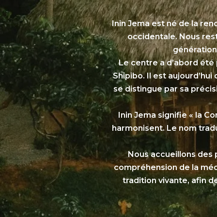
Inin Jema est né de la re
occidentale. Nous resto
génération 
Le centre a d’abord été 
Shipibo. Il est aujourd’hui
se distingue par sa précis
Inin Jema signifie « la 
harmonisent. Le nom traduit
Nous accueillons des 
compréhension de la médeci
tradition vivante, afin