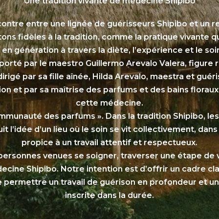
Une tradition vivante de médecine Shipibo
ncontre entre une lignée de guérisseurs Shipibo et un 
ns fidèles à la tradition,
comme
la pratique vivante q
en génération à travers la diète, l’expérience et le soi
porté par le maestro Guillermo Arevalo Valera, figur
 dirigé par sa fille aînée, Hilda Arevalo, maestra et guér
ion et par sa maîtrise des parfums et des bains florau
cette médecine.
Communauté des parfums ». Dans la tradition Shipibo, l
 l’idée d’un lieu où le soin se vit collectivement, dans
propice à un travail attentif et respectueux.
personnes venues se soigner, traverser une étape de v
ne Shipibo. Notre intention est d’offrir un cadre clair
 de permettre un travail de guérison en profondeur et u
inscrite dans la durée.