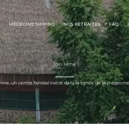
S
MÉDECINE SHIPIBO
NOS RETRAITES
FAQ
Inin Jema
enne,
un centre familial inscrit dans la lignée de la médecin