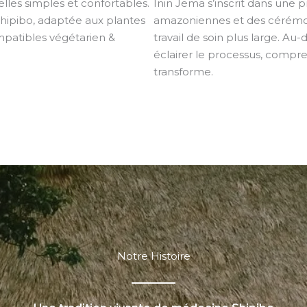
lles simples et confortables.
Inin Jema s’inscrit dans une 
 Shipibo, adaptée aux plantes
amazoniennes et des cérémon
mpatibles végétarien &
travail de soin plus large. Au
éclairer le processus, compre
transforme.
Notre Histoire