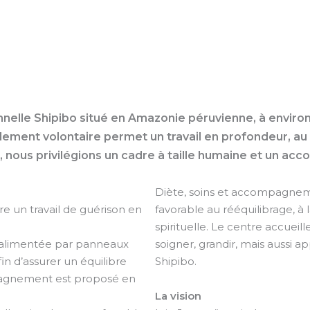
nnelle Shipibo situé en Amazonie péruvienne, à enviro
ement volontaire permet un travail en profondeur, au p
 nous privilégions un cadre à taille humaine et un acc
Diète, soins et accompagneme
re un travail de guérison en
favorable au rééquilibrage, à l
spirituelle. Le centre accuei
té alimentée par panneaux
soigner, grandir, mais aussi
in d’assurer un équilibre
Shipibo.
mpagnement est proposé en
La vision