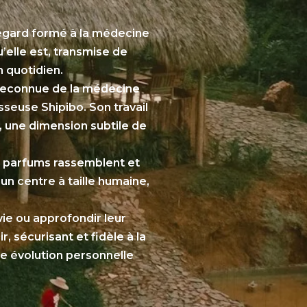
regard formé à la médecine
u’elle est, transmise de
n quotidien.
e reconnue de la médecine
isseuse Shipibo. Son travail
x, une dimension subtile de
es parfums rassemblent et
 un centre à taille humaine,
ie ou approfondir leur
, sécurisant et fidèle à la
ne évolution personnelle