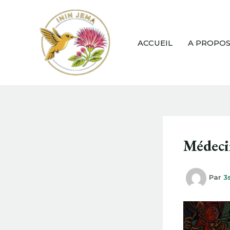
Aller
au
contenu
ACCUEIL
A PROPO
Médeci
Par
3