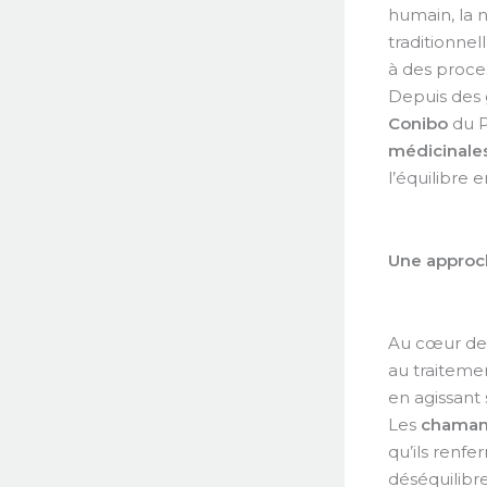
humain, la 
traditionne
à des proces
Depuis des 
Conibo
du P
médicinale
l’équilibre e
Une approch
Au cœur de
au traiteme
en agissant 
Les
chaman
qu’ils renfe
déséquilibr