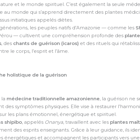
nature et le monde spirituel. C’est également la seule méd
lle au monde qui s’apprend directement des plantes médici
sus initiatiques appelés diètes.
générations, les peuples natifs d’Amazonie — comme les
S
érou — cultivent une compréhension profonde des
plante
s
, des
chants de guérison (icaros)
et des rituels qui rétablis
ntre le corps, l’esprit et l’âme.
e holistique de la guérison
 la
médecine traditionnelle amazonienne
, la guérison ne s
nt des symptômes physiques. Elle vise à restaurer l’harmonie
sur les plans émotionnel, énergétique et spirituel.
s shipibo
, appelés
Onanya
, travaillent avec les
plantes maî
rment des esprits enseignants. Grâce à leur guidance, ils iden
es énergétiques et accompagnent les participants vers une