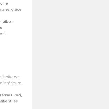
ecine
nales, grâce
hipibo-
s
sent
e limite pas
 intérieure,
tresses
(
rao
),
tifient les