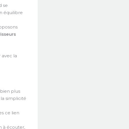
d se
n équilibre
roposons
isseurs
r avec la
 bien plus
la simplicité
es ce lien
n à écouter,