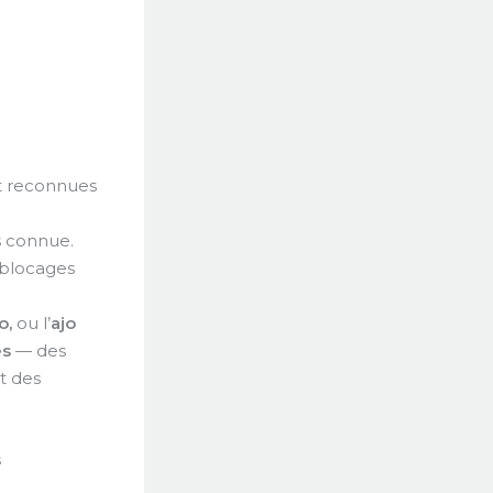
nt reconnues
us connue.
s blocages
o,
ou l’
ajo
es
— des
t des
s