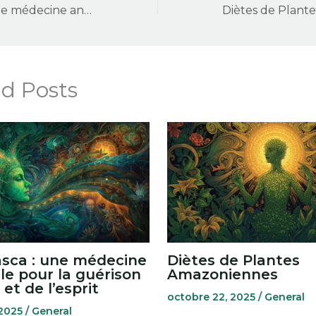
L’Ayahuasca : une médecine ancestrale pour la guérison du corps et de l’esprit
Diètes de Plant
ed Posts
sca : une médecine
Diètes de Plantes
le pour la guérison
Amazoniennes
et de l’esprit
octobre 22, 2025
/
General
 2025
/
General