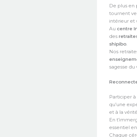
De plus en 
tournent ve
intérieur et
Au
centre I
des
retrait
shipibo
.
Nos retrait
enseigneme
sagesse du v
Reconnecte
Participer 
qu’une expér
et à la vérit
En t’immerge
essentiel en
Chaque céré