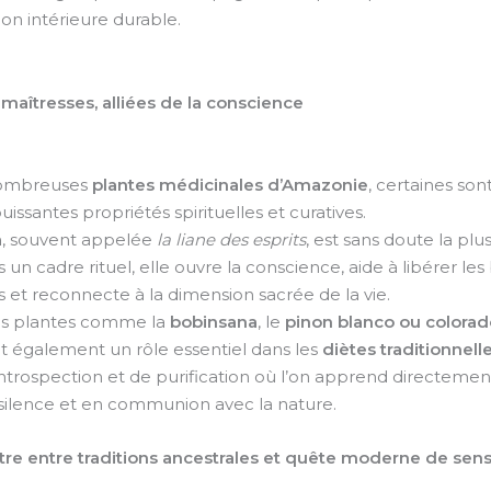
on intérieure durable.
 maîtresses, alliées de la conscience
nombreuses
plantes médicinales d’Amazonie
, certaines so
uissantes propriétés spirituelles et curatives.
a
, souvent appelée
la liane des esprits
, est sans doute la pl
s un cadre rituel, elle ouvre la conscience, aide à libérer le
 et reconnecte à la dimension sacrée de la vie.
es plantes comme la
bobinsana
, le
pinon blanco ou colorad
t également un rôle essentiel dans les
diètes traditionnell
introspection et de purification où l’on apprend directemen
 silence et en communion avec la nature.
re entre traditions ancestrales et quête moderne de sen