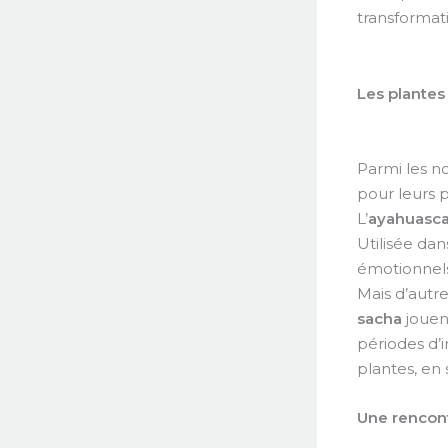
transformati
Les plantes
Parmi les 
pour leurs p
L’
ayahuasc
Utilisée dan
émotionnels
Mais d’autr
sacha
jouen
périodes d’
plantes, en
Une rencont