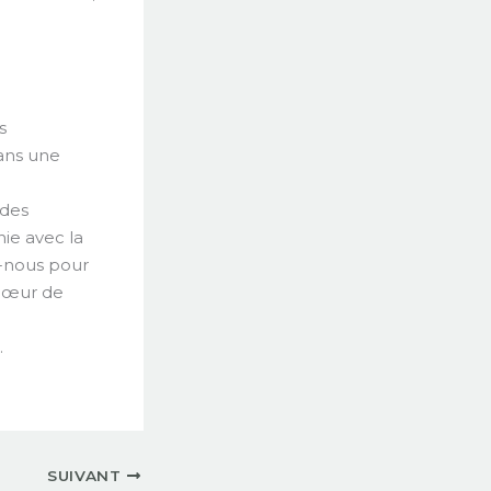
s
ans une
 des
ie avec la
s-nous pour
cœur de
.
SUIVANT