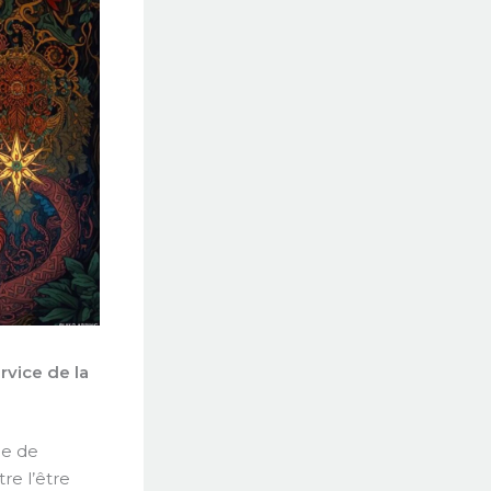
vice de la
le de
re l’être