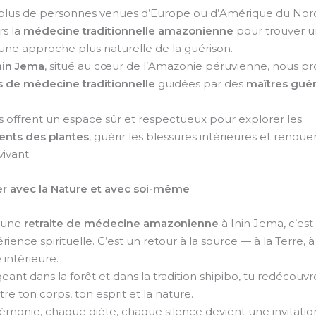
plus de personnes venues d’Europe ou d’Amérique du Nor
rs la
médecine traditionnelle amazonienne
pour trouver u
 une approche plus naturelle de la guérison.
nin Jema
, situé au cœur de l’Amazonie péruvienne, nous p
es de médecine traditionnelle
guidées par des
maîtres guér
es offrent un espace sûr et respectueux pour explorer les
nts des plantes
, guérir les blessures intérieures et renoue
ivant.
r avec la Nature et avec soi-même
à une
retraite de médecine amazonienne
à Inin Jema, c’est
ience spirituelle. C’est un retour à la source — à la Terre, à 
é intérieure.
ant dans la forêt et dans la tradition shipibo, tu redécouvr
tre ton corps, ton esprit et la nature.
monie, chaque diète, chaque silence devient une invitatio