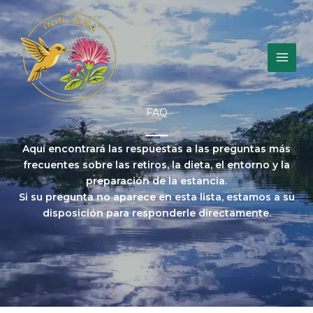
Ir
al
contenido
FAQ
Aquí encontrará las respuestas a las preguntas más
frecuentes sobre las retiros, la dieta, el entorno y la
preparación de la estancia.
Si su pregunta no aparece en esta lista, estamos a su
disposición para responderle directamente.